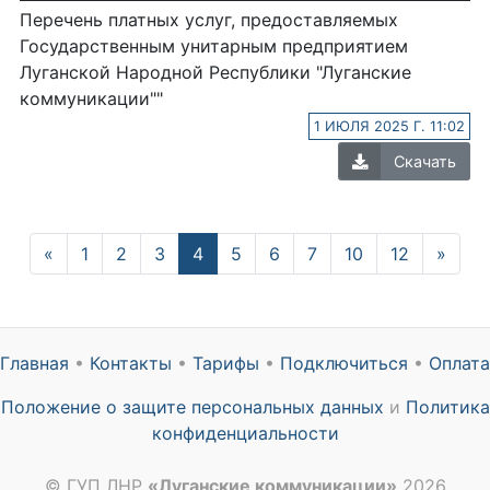
Перечень платных услуг, предоставляемых
Государственным унитарным предприятием
Луганской Народной Республики "Луганские
коммуникации""
1 ИЮЛЯ 2025 Г. 11:02
Скачать
Previous
(current)
Next
«
1
2
3
4
5
6
7
10
12
»
Главная
•
Контакты
•
Тарифы
•
Подключиться
•
Оплата
Положение о защите персональных данных
и
Политика
конфиденциальности
© ГУП ЛНР
«Луганские коммуникации»
2026