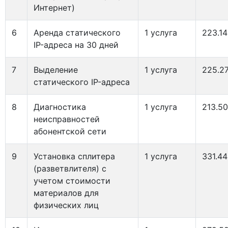
Интернет)
6
Аренда статического
1 услуга
223.14
IP-адреса на 30 дней
7
Выделение
1 услуга
225.2
статического IP-адреса
8
Диагностика
1 услуга
213.50
неисправностей
абонентской сети
9
Установка сплитера
1 услуга
331.44
(разветвлителя) с
учетом стоимости
материалов для
физических лиц