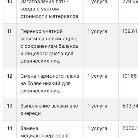
10
Изготовление патч-
1 услуга
279.5
корда с учетом
стоимости материалов
11
Перенос учетной
1 услуга
159.61
записи на новый адрес
с сохранением баланса
и лицевого счета для
физических лиц
12
Смена тарифного плана
1 услуга
101.66
на более низкий для
физических лиц
13
Выполнение заявки вне
1 услуга
593.7
очереди
14
Замена
1 услуга
2020.1
медиаконвертора с